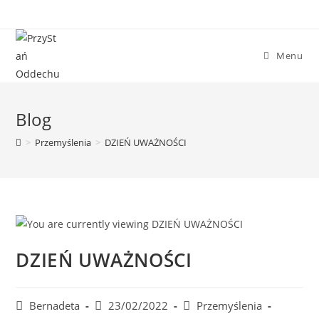
Skip
to
content
Menu
Blog
>
Przemyślenia
>
DZIEŃ UWAŻNOŚCI
DZIEŃ UWAŻNOŚCI
Post
Post
Post
Bernadeta
23/02/2022
Przemyślenia