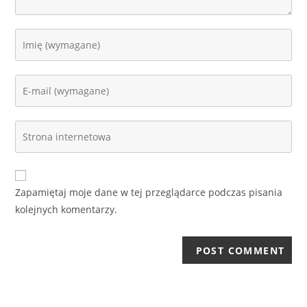
Enter
your
name
Enter
or
your
username
email
to
Enter
address
comment
your
to
website
comment
URL
Zapamiętaj moje dane w tej przeglądarce podczas pisania
(optional)
kolejnych komentarzy.