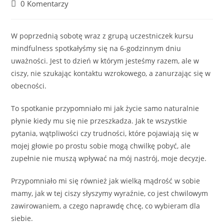
author:
published:
category:
Post
0 Komentarzy
comments:
W poprzednią sobotę wraz z grupą uczestniczek kursu
mindfulness spotkałyśmy się na 6-godzinnym dniu
uważności. Jest to dzień w którym jesteśmy razem, ale w
ciszy, nie szukając kontaktu wzrokowego, a zanurzając się w
obecności.
To spotkanie przypomniało mi jak życie samo naturalnie
płynie kiedy mu się nie przeszkadza. Jak te wszystkie
pytania, wątpliwości czy trudności, które pojawiają się w
mojej głowie po prostu sobie mogą chwilkę pobyć, ale
zupełnie nie muszą wpływać na mój nastrój, moje decyzje.
Przypomniało mi się również jak wielką mądrość w sobie
mamy, jak w tej ciszy słyszymy wyraźnie, co jest chwilowym
zawirowaniem, a czego naprawdę chcę, co wybieram dla
siebie.